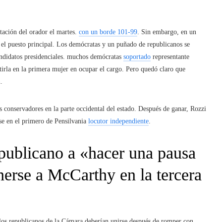
otación del orador el martes.
con un borde 101-99
. Sin embargo, en un
el puesto principal. Los demócratas y un puñado de republicanos se
candidatos presidenciales. muchos demócratas
soportado
representante
tirla en la primera mujer en ocupar el cargo. Pero quedó claro que
.
 conservadores en la parte occidental del estado. Después de ganar, Rozzi
se en el primero de Pensilvania
locutor independiente
.
epublicano a «hacer una pausa
nerse a McCarthy en la tercera
 los republicanos de la Cámara deberían unirse después de romper con