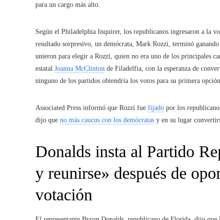
para un cargo más alto.
Según el Philadelphia Inquirer, los republicanos ingresaron a la v
resultado sorpresivo, un demócrata, Mark Rozzi, terminó ganando 
unieron para elegir a Rozzi, quien no era uno de los principales 
estatal
Joanna McClinton
de Filadelfia, con la esperanza de conver
ninguno de los partidos obtendría los votos para su primera opción
Associated Press informó que Rozzi fue
fijado
por los republicanos
dijo que
no más caucus con los demócratas
y en su lugar convertir
Donalds insta al Partido R
y reunirse» después de opo
votación
El representante Byron Donalds, republicano de Florida, dijo que