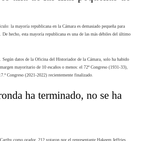
álculo: la mayoría republicana en la Cámara es demasiado pequeña para
De hecho, esta mayoría republicana es una de las más débiles del último
 Según datos de la Oficina del Historiador de la Cámara, solo ha habido
n margen mayoritario de 10 escaños o menos: el 72º Congreso (1931-33),
17.º Congreso (2021-2022) recientemente finalizado.
 ronda ha terminado, no se ha
cCarthy como orador, 212 votaron por el representante Hakeem Jeffries,