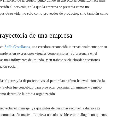
ro Histórico de la ciudad, punto donde su trayectoria comenzó hace más
ección al porvenir, en la que la empresa se presenta como un
apas de su vida, no solo como proveedor de productos, sino también como
trayectoria de una empresa
ista
Sofía Castellanos
, una creadora reconocida internacionalmente por su
complejas en expresiones visuales comprensibles. Su presencia en el
canas más influyentes del mundo, y su trabajo suele abordar cuestiones
ción social.
 las figuras y la disposición visual para relatar cómo ha evolucionado la
 la obra fue concebido para proyectar cercanía, dinamismo y cambio,
como dentro de la propia organización.
proyectar el mensaje, ya que miles de personas recorren a diario esta
 comunicación masiva. La pieza no solo establece un diálogo con quienes