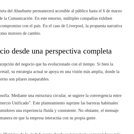
rieta del Ahuehuete permanecerá accesible al público hasta el 6 de marzo
o de la Comunicación. En este entorno, múltiples compañías exhiben
su compromiso con el país. En el caso de Liverpool, la propuesta narrativa
 como motores de cambio.
io desde una perspectiva completa
oncepción del negocio que ha evolucionado con el tiempo. Si bien la
etail, su estrategia actual se apoya en una visión más amplia, donde la
terno son pilares inseparables.
ofía. Mediante una estructura circular, se sugiere la convergencia entre
Comercio Unificado”. Este planteamiento suprime las barreras habituales
nsumidores una experiencia fluida y consistente. No obstante, el mensaje
a manera en que la empresa interactúa con su propia gente.