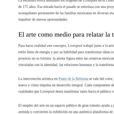
La escultura evoca asimismo los orígenes de Liverpool en el Cent
de 175 años. Esa mirada hacia el pasado se entrelaza con una proy
acompañante permanente de las familias mexicanas en diversas et
impulsor de nuevas oportunidades.
El arte como medio para relatar la 
Para hacer realidad este concepto, Liverpool trabajó junto a la art
estilo lleno de energía y por su habilidad para transformar ideas 
proyecto no es fortuita: la artista figura entre las creativas mexi
vinculadas con la identidad, las relaciones humanas y la transforma
La intervención artística en
Paseo de la Reforma
se vale del color,
marca y cómo impulsa un desarrollo integral. Cada componente de
cualidades que Liverpool desea manifestar tanto hacia el público 
El empleo del arte en un espacio público de gran tránsito ayuda a 
avenida y convierten la exhibición en una auténtica plataforma de