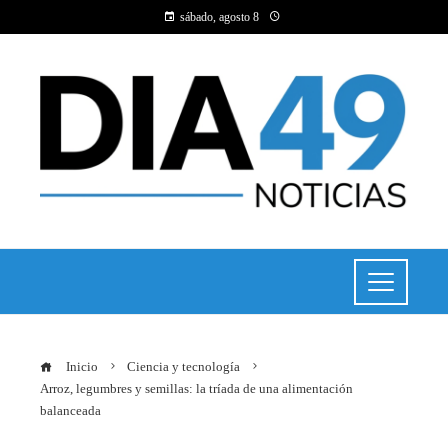
sábado, agosto 8
Inicio
Ciencia y tecnología
Arroz, legumbres y semillas: la tríada de una alimentación
balanceada