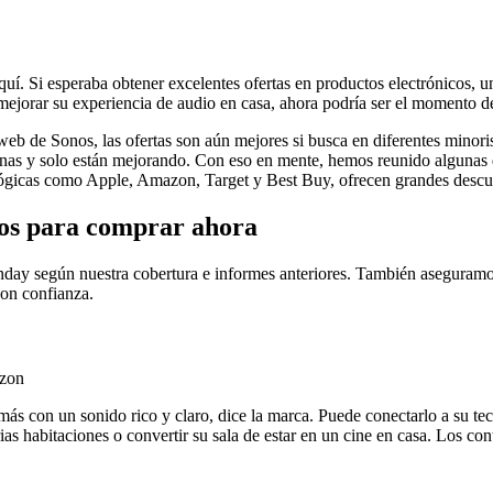
aquí. Si esperaba obtener excelentes ofertas en productos electrónicos, 
mejorar su experiencia de audio en casa, ahora podría ser el momento de
web de Sonos, las ofertas son aún mejores si busca en diferentes minori
as y solo están mejorando. Con eso en mente, hemos reunido algunas de
ógicas como Apple, Amazon, Target y Best Buy, ofrecen grandes descu
onos para comprar ahora
nday según nuestra cobertura e informes anteriores. También aseguramos 
on confianza.
azon
más con un sonido rico y claro, dice la marca. Puede conectarlo a su tec
as habitaciones o convertir su sala de estar en un cine en casa. Los con