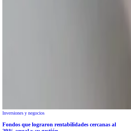
Inversiones y negocios
Fondos que lograron rentabilidades cercanas al
29% anual y su gestión