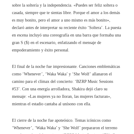
sobre la soltería y la independencia. «Puedes ser feliz soltera o
casada, siempre que te sientas libre. Porque el amor a los demás
es muy bonito, pero el amor a uno mismo es más bonito»,
declaró antes de interpretar su reciente éxito ‘Soltera’. La puesta
en escena incluyó una coreografía en una barra que formaba una
gran S ($) en el escenario, enfatizando el mensaje de
empoderamiento y éxito personal.
El final de la noche fue impresionante. Canciones emblemáticas
como ‘Whenever’, ‘Waka Waka’ y ‘She Wolf’ allanaron el
camino para el clímax del concierto: ‘BZRP Music Sessions
#53’. Con una energía arrolladora, Shakira dejó claro su
mensaje: «Las mujeres ya no lloran, las mujeres facturan»,
mientras el estadio cantaba al unísono con ella.
El cierre de la noche fue apoteósico. Temas icónicos como
‘Whenever’, ‘Waka Waka’ y ‘She Wolf’ prepararon el terreno