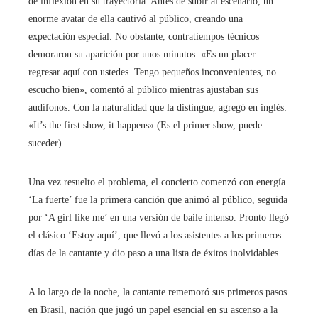
de inflexión en su trayectoria. Antes de subir al escenario, un
enorme avatar de ella cautivó al público, creando una
expectación especial. No obstante, contratiempos técnicos
demoraron su aparición por unos minutos. «Es un placer
regresar aquí con ustedes. Tengo pequeños inconvenientes, no
escucho bien», comentó al público mientras ajustaban sus
audífonos. Con la naturalidad que la distingue, agregó en inglés:
«It’s the first show, it happens» (Es el primer show, puede
suceder).
Una vez resuelto el problema, el concierto comenzó con energía.
‘La fuerte’ fue la primera canción que animó al público, seguida
por ‘A girl like me’ en una versión de baile intenso. Pronto llegó
el clásico ‘Estoy aquí’, que llevó a los asistentes a los primeros
días de la cantante y dio paso a una lista de éxitos inolvidables.
A lo largo de la noche, la cantante rememoró sus primeros pasos
en Brasil, nación que jugó un papel esencial en su ascenso a la