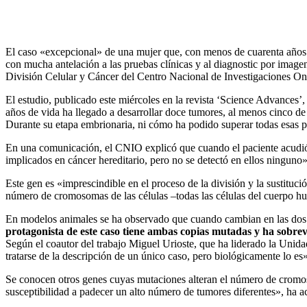
El caso «excepcional» de una mujer que, con menos de cuarenta años d
con mucha antelación a las pruebas clínicas y al diagnostic por image
División Celular y Cáncer del Centro Nacional de Investigaciones 
El estudio, publicado este miércoles en la revista ‘Science Advances’
años de vida ha llegado a desarrollar doce tumores, al menos cinco de 
Durante su etapa embrionaria, ni cómo ha podido superar todas esas 
En una comunicación, el CNIO explicó que cuando el paciente acudió
implicados en cáncer hereditario, pero no se detectó en ellos ninguno
Este gen es «imprescindible en el proceso de la división y la sustitu
número de cromosomas de las células –todas las células del cuerpo 
En modelos animales se ha observado que cuando cambian en las dos 
protagonista de este caso tiene ambas copias mutadas y ha sobrev
Según el coautor del trabajo Miguel Urioste, que ha liderado la Uni
tratarse de la descripción de un único caso, pero biológicamente lo es»
Se conocen otros genes cuyas mutaciones alteran el número de cromosom
susceptibilidad a padecer un alto número de tumores diferentes», ha a