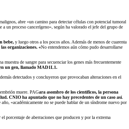
malignos, abre «un camino para detectar células con potencial tumoral
te a un proceso cancerígeno», según ha valorado el jefe del grupo de
n bebe,
y luego otros a los pocos años. Además de menos de cuarenta
 las organizaciones. «
No entendemos aún cómo pudo desarrollarse
a muestra de sangre para secuenciar los genes más frecuentemente
on en un gen, llamado MAD1L1.
os demás detectados y concluyeron que provocaban alteraciones en el
el embrión muere. PAG
ara asombro de los científicos, la persona
lud.
CNIO ha apuntado que no hay precedentes de un caso así
.
ste año, «académicamente no se puede hablar de un síndrome nuevo por
r el porcentaje de aberraciones que producen y por la extrema