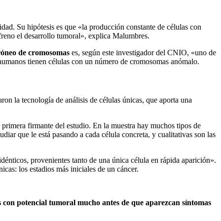
idad. Su hipótesis es que «la producción constante de células con
 freno el desarrollo tumoral», explica Malumbres.
erróneo de cromosomas
es, según este investigador del CNIO, «uno de
res humanos tienen células con un número de cromosomas anómalo.
ron la tecnología de análisis de células únicas, que aporta una
y primera firmante del estudio. En la muestra hay muchos tipos de
udiar que le está pasando a cada célula concreta, y cualitativas son las
idénticos, provenientes tanto de una única célula en rápida aparición».
nicas: los estadios más iniciales de un cáncer.
lulas con potencial tumoral mucho antes de que aparezcan síntomas