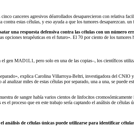
 cinco canceres agresivos déarrollados desaparecieron con relativa facil
ca contra estas células, y eso ayuda a que los tumores desaparezcan. un
esatar una respuesta defensiva contra las células con un número 
vas opciones terapéuticas en el futuro». El 70 por ciento de los tumo
n el gen MAD1L1, pero solo en una de las copias–, los científicos utiliza
 separado», explica Carolina Villarroya-Beltri, investigadora del CNIO 
o al analizar miles de estas células por separado, una a una, se puede est
 muestra de sangre había varios cientos de linfocitos cromosómicamente 
es el proceso que en este trabajo sería captando el análisis de células ú
 el análisis de células únicas puede utilizarse para identificar cé