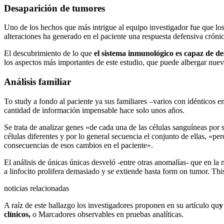
Desaparición de tumores
Uno de los hechos que más intrigue al equipo investigador fue que los
alteraciones ha generado en el paciente una respuesta defensiva cróni
El descubrimiento de lo que
el sistema inmunológico es capaz de d
los aspectos más importantes de este estudio, que puede albergar nue
Análisis familiar
To study a fondo al paciente ya sus familiares –varios con idénticos e
cantidad de información impensable hace solo unos años.
Se trata de analizar genes «de cada una de las células sanguíneas por
células diferentes y por lo general secuencia el conjunto de ellas, «per
consecuencias de esos cambios en el paciente».
El análisis de únicas únicas desveló -entre otras anomalías- que en la
a linfocito prolifera demasiado y se extiende hasta form on tumor. This 
noticias relacionadas
A raíz de este hallazgo los investigadores proponen en su artículo qu
y
clínicos,
o Marcadores observables en pruebas analíticas.