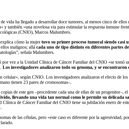
e vida ha llegado a desarrollar doce tumores, al menos cinco de ellos 
n» y también «una novelosa via para estimular la respuesta inmune fren
Oncológicas (CNIO), Marcos Malumbres.
, explica cómo la mujer
tuvo su primer proceso tumoral siendo casi u
ellos malignos; allá
cada uno de tipo distinto en diferentes partes de
patologías”, señala Malumbres.
 por vez a la Unidad Clínica de Cáncer Familiar del CNIO «se tomó un
».
Los investigadores analizaron todo su genoma, y ​​se encontrar
ción celular», según CNIO. Los investigadores analizaron el efecto de l
humano tienen 23 pares de cromosomas–.
copias de este gen –procedente cada una de ellas de un progenitor–, 
ivido, llevando una vida tan normal como le permite su delicada sa
dad Clínica de Cáncer Familiar del CNIO tiene su jubilación enero de e
.
as de las células, pero «este caso es diferente por la agresividad, po
clarado.