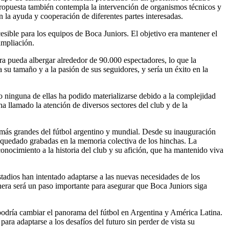
a propuesta también contempla la intervención de organismos técnicos y
on la ayuda y cooperación de diferentes partes interesadas.
esible para los equipos de Boca Juniors. El objetivo era mantener el
ampliación.
 pueda albergar alrededor de 90.000 espectadores, lo que la
 su tamaño y a la pasión de sus seguidores, y sería un éxito en la
o ninguna de ellas ha podido materializarse debido a la complejidad
ha llamado la atención de diversos sectores del club y de la
 más grandes del fútbol argentino y mundial. Desde su inauguración
n quedado grabadas en la memoria colectiva de los hinchas. La
ocimiento a la historia del club y su afición, que ha mantenido viva
stadios han intentado adaptarse a las nuevas necesidades de los
nera será un paso importante para asegurar que Boca Juniors siga
 podría cambiar el panorama del fútbol en Argentina y América Latina.
para adaptarse a los desafíos del futuro sin perder de vista su