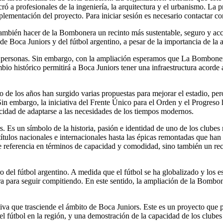
cró a profesionales de la ingeniería, la arquitectura y el urbanismo. L
implementación del proyecto. Para iniciar sesión es necesario contactar c
 también hacer de la Bombonera un recinto más sustentable, seguro y acc
 de Boca Juniors y del fútbol argentino, a pesar de la importancia de la 
 personas. Sin embargo, con la ampliación esperamos que La Bombonera
io histórico permitirá a Boca Juniors tener una infraestructura acorde a
 de los años han surgido varias propuestas para mejorar el estadio, per
 Sin embargo, la iniciativa del Frente Único para el Orden y el Progreso 
cidad de adaptarse a las necesidades de los tiempos modernos.
 Es un símbolo de la historia, pasión e identidad de uno de los clubes
ítulos nacionales e internacionales hasta las épicas remontadas que ha
eferencia en términos de capacidad y comodidad, sino también un recon
 del fútbol argentino. A medida que el fútbol se ha globalizado y los e
ra para seguir compitiendo. En este sentido, la ampliación de la Bombo
tiva que trasciende el ámbito de Boca Juniors. Este es un proyecto que
el fútbol en la región, y una demostración de la capacidad de los clubes 