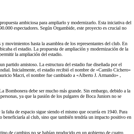
ropuesta ambiciosa para ampliarlo y modernizarlo. Esta iniciativa del
 90.000 espectadores. Según Orgambide, este proyecto es crucial no
s y movimientos hasta la asamblea de los representantes del club. En
 ubicaba el estadio. La propuesta de ampliación y modernización de la
ermitir la ampliación del estadio.
partido amistoso. La estructura del estadio fue diseñada por el
ndial. Inicialmente, el estadio recibió el nombre de «Camilo Cichero»
 Mauricio Macri, el nombre fue cambiado a «Alberto J. Armando» ,
 de La Bombonera debe ser mucho más grande. Sin embargo, debido a la
 personas, ya que la pasión de los pulgares de Boca Juniors no se
la falta de espacio sigue siendo el mismo que ocurría en 1940. Para
 beneficiaría al club, sino que también tendría un impacto positivo en
e tipo de cambios no se habían producido en un gobierno de cuatro