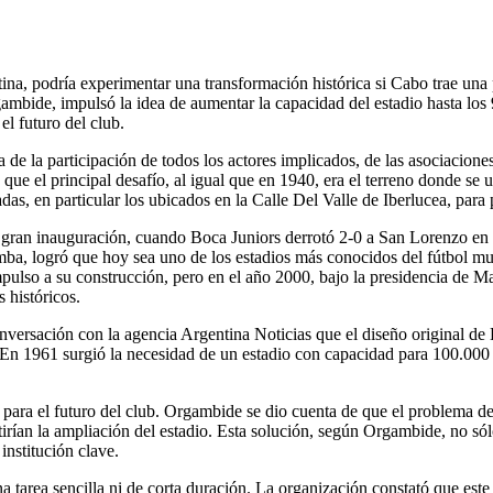
, podría experimentar una transformación histórica si Cabo trae una p
ambide, impulsó la idea de aumentar la capacidad del estadio hasta los
el futuro del club.
de la participación de todos los actores implicados, de las asociacione
que el principal desafío, al igual que en 1940, era el terreno donde se
, en particular los ubicados en la Calle Del Valle de Iberlucea, para p
ran inauguración, cuando Boca Juniors derrotó 2-0 a San Lorenzo en un 
mba, logró que hoy sea uno de los estadios más conocidos del fútbol mu
 impulso a su construcción, pero en el año 2000, bajo la presidencia de
 históricos.
conversación con la agencia Argentina Noticias que el diseño original
s. En 1961 surgió la necesidad de un estadio con capacidad para 100.000
para el futuro del club. Orgambide se dio cuenta de que el problema de 
irían la ampliación del estadio. Esta solución, según Orgambide, no sólo
nstitución clave.
tarea sencilla ni de corta duración. La organización constató que est