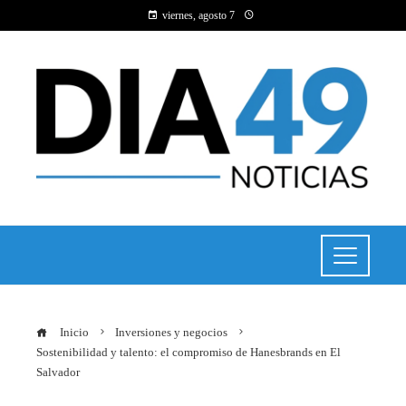
viernes, agosto 7
Inicio
Inversiones y negocios
Sostenibilidad y talento: el compromiso de Hanesbrands en El
Salvador