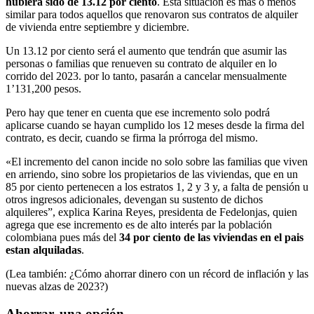
hubiera sido de 13.12 por ciento
. Esta situación es más o menos
similar para todos aquellos que renovaron sus contratos de alquiler
de vivienda entre septiembre y diciembre.
Un 13.12 por ciento será el aumento que tendrán que asumir las
personas o familias que renueven su contrato de alquiler en lo
corrido del 2023. por lo tanto, pasarán a cancelar mensualmente
1’131,200 pesos.
Pero hay que tener en cuenta que ese incremento solo podrá
aplicarse cuando se hayan cumplido los 12 meses desde la firma del
contrato, es decir, cuando se firma la prórroga del mismo.
«El incremento del canon incide no solo sobre las familias que viven
en arriendo, sino sobre los propietarios de las viviendas, que en un
85 por ciento pertenecen a los estratos 1, 2 y 3 y, a falta de pensión u
otros ingresos adicionales, devengan su sustento de dichos
alquileres”, explica Karina Reyes, presidenta de Fedelonjas, quien
agrega que ese incremento es de alto interés par la población
colombiana pues más del
34 por ciento de las viviendas en el pais
estan alquiladas
.
(Lea también: ¿Cómo ahorrar dinero con un récord de inflación y las
nuevas alzas de 2023?)
Ahorrar, una opción