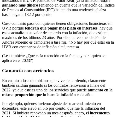
indexados a la UVR (Unidad de Valor Real) ya la inflación
estan
ganando mas dinero
Teniendo en cuenta que la variación del Índice
de Precios al Consumidor (IPC) ha tenido una tendencia al alza
hasta llegar a 13.12 por ciento.
Caso contrario pasa con quienes tienen obligaciones financieras en
UVR porque
tendrán que pagar más plata en intereses
, hay que
estos actualizan su valor de acuerdo con la inflación, que está en
máximos de los últimos 23 años. Por ello, la recomendación de
Andrés Moreno es cambiarse a tasa fija. “No hay por qué estar en la
UVR con escenarios de inflación alta”, precisa.
(Lea también: ¿Qué es la retención en la fuente y para quién se
aplica en el 2023?)
Ganancia con arriendos
En cuanto a los colombianos que viven en arriendo, claramente
también saldrán ganando si los contratos renovaron a finale del
2022, ya que este es uno de los servicios que puede
aumento en la
misma proporción que lo hace la inflación
cada año.
Por ejemplo, quienes tuvieron ajuste de su arrendamiento en
diciembre, este elevó en 5.6 por ciento, que fue la inflación del
2021. Si hubiera renovado un mes después, enero,
el incremento