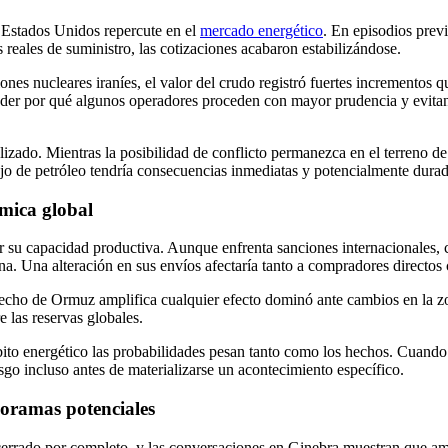
y Estados Unidos repercute en el
mercado energético
. En episodios previ
reales de suministro, las cotizaciones acabaron estabilizándose.
ciones nucleares iraníes, el valor del crudo registró fuertes incrementos
der por qué algunos operadores proceden con mayor prudencia y evitan 
alizado. Mientras la posibilidad de conflicto permanezca en el terreno de
flujo de petróleo tendría consecuencias inmediatas y potencialmente durad
mica global
r su capacidad productiva. Aunque enfrenta sanciones internacionales, c
a. Una alteración en sus envíos afectaría tanto a compradores directos 
echo de Ormuz amplifica cualquier efecto dominó ante cambios en la zon
e las reservas globales.
ito energético las probabilidades pesan tanto como los hechos. Cuando 
go incluso antes de materializarse un acontecimiento específico.
noramas potenciales
 cerrado por completo, y las conversaciones en Ginebra muestran que a