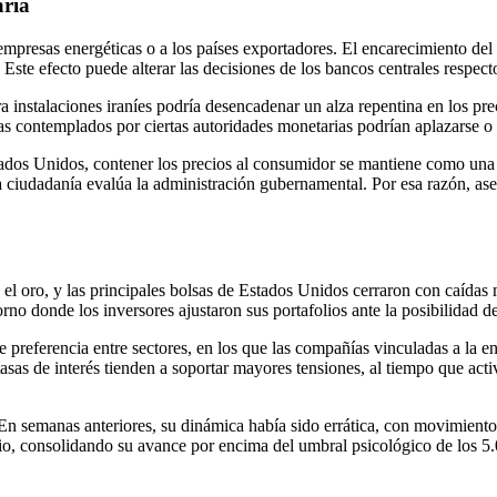
aria
empresas energéticas o a los países exportadores. El encarecimiento del c
ste efecto puede alterar las decisiones de los bancos centrales respecto 
instalaciones iraníes podría desencadenar un alza repentina en los preci
sas contemplados por ciertas autoridades monetarias podrían aplazarse o a
stados Unidos, contener los precios al consumidor se mantiene como una
 ciudadanía evalúa la administración gubernamental. Por esa razón, ase
 y el oro, y las principales bolsas de Estados Unidos cerraron con caíd
o donde los inversores ajustaron sus portafolios ante la posibilidad de
 preferencia entre sectores, en los que las compañías vinculadas a la en
 tasas de interés tienden a soportar mayores tensiones, al tiempo que ac
 En semanas anteriores, su dinámica había sido errática, con movimient
io, consolidando su avance por encima del umbral psicológico de los 5.