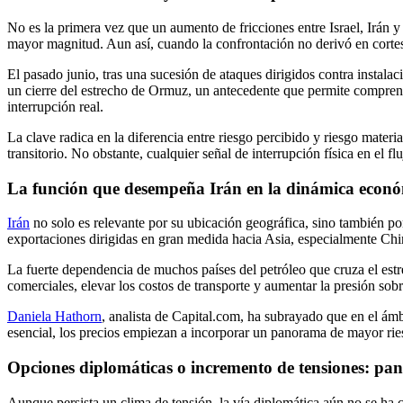
No es la primera vez que un aumento de fricciones entre Israel, Irán 
mayor magnitud. Aun así, cuando la confrontación no derivó en cortes 
El pasado junio, tras una sucesión de ataques dirigidos contra instala
un cierre del estrecho de Ormuz, un antecedente que permite compren
interrupción real.
La clave radica en la diferencia entre riesgo percibido y riesgo materi
transitorio. No obstante, cualquier señal de interrupción física en el 
La función que desempeña Irán en la dinámica econó
Irán
no solo es relevante por su ubicación geográfica, sino también po
exportaciones dirigidas en gran medida hacia Asia, especialmente Chin
La fuerte dependencia de muchos países del petróleo que cruza el estr
comerciales, elevar los costos de transporte y aumentar la presión sobr
Daniela Hathorn
, analista de Capital.com, ha subrayado que en el ámb
esencial, los precios empiezan a incorporar un panorama de mayor ries
Opciones diplomáticas o incremento de tensiones: pa
Aunque persista un clima de tensión, la vía diplomática aún no se ha