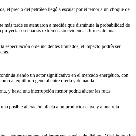
os, el precio del petróleo llegó a escalar por el temor a un choque de
 que más tarde se atenuaron a medida que disminuía la probabilidad de
proyectar escenarios extremos sin evidencias firmes de una
 la especulación o de incidentes limitados, el impacto podría ser
eras.
ontinúa siendo un actor significativo en el mercado energético, con
como al equilibrio general entre oferta y demanda.
a, y hasta una interrupción menor podría alterar las rutas
una posible alteración afecta a un productor clave y a una ruta
mbos actores mantienen abiertos sus canales de diálogo. Washington ha