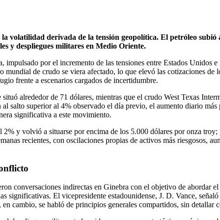
volatilidad derivada de la tensión geopolítica. El petróleo subió a
es y despliegues militares en Medio Oriente.
ana, impulsado por el incremento de las tensiones entre Estados Unidos e 
o mundial de crudo se viera afectado, lo que elevó las cotizaciones de l
fugio frente a escenarios cargados de incertidumbre.
se situó alrededor de 71 dólares, mientras que el crudo West Texas I
 al salto superior al 4% observado el día previo, el aumento diario má
nera significativa a este movimiento.
l 2% y volvió a situarse por encima de los 5.000 dólares por onza troy
semanas recientes, con oscilaciones propias de activos más riesgosos, 
nflicto
ron conversaciones indirectas en Ginebra con el objetivo de abordar e
as significativas. El vicepresidente estadounidense, J. D. Vance, señaló
, en cambio, se habló de principios generales compartidos, sin detallar