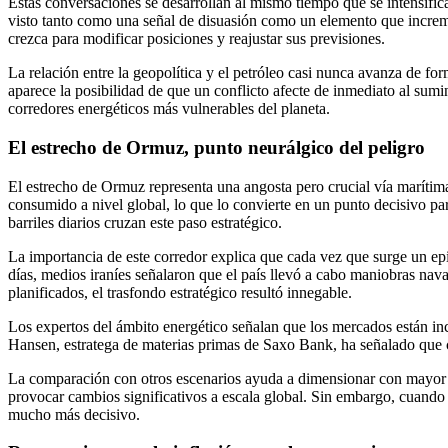
Estas conversaciones se desarrollan al mismo tiempo que se intensific
visto tanto como una señal de disuasión como un elemento que incremen
crezca para modificar posiciones y reajustar sus previsiones.
La relación entre la geopolítica y el petróleo casi nunca avanza de fo
aparece la posibilidad de que un conflicto afecte de inmediato al sumi
corredores energéticos más vulnerables del planeta.
El estrecho de Ormuz, punto neurálgico del peligro
El estrecho de Ormuz representa una angosta pero crucial vía marítim
consumido a nivel global, lo que lo convierte en un punto decisivo pa
barriles diarios cruzan este paso estratégico.
La importancia de este corredor explica que cada vez que surge un epi
días, medios iraníes señalaron que el país llevó a cabo maniobras na
planificados, el trasfondo estratégico resultó innegable.
Los expertos del ámbito energético señalan que los mercados están in
Hansen, estratega de materias primas de Saxo Bank, ha señalado que c
La comparación con otros escenarios ayuda a dimensionar con mayor pr
provocar cambios significativos a escala global. Sin embargo, cuando e
mucho más decisivo.