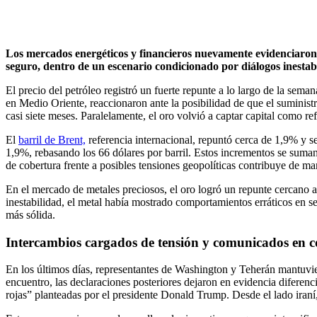
Los mercados energéticos y financieros nuevamente evidenciaron la 
seguro, dentro de un escenario condicionado por diálogos inestabl
El precio del petróleo registró un fuerte repunte a lo largo de la sem
en Medio Oriente, reaccionaron ante la posibilidad de que el suministr
casi siete meses. Paralelamente, el oro volvió a captar capital como re
El
barril de Brent,
referencia internacional, repuntó cerca de 1,9% y 
1,9%, rebasando los 66 dólares por barril. Estos incrementos se suman
de cobertura frente a posibles tensiones geopolíticas contribuye de ma
En el mercado de metales preciosos, el oro logró un repunte cercano a
inestabilidad, el metal había mostrado comportamientos erráticos en 
más sólida.
Intercambios cargados de tensión y comunicados en co
En los últimos días, representantes de Washington y Teherán mantuvie
encuentro, las declaraciones posteriores dejaron en evidencia diferenci
rojas” planteadas por el presidente Donald Trump. Desde el lado iraní