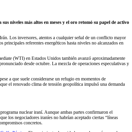
 sus niveles más altos en meses y el oro retomó su papel de activo
Irán. Los inversores, atentos a cualquier señal de un conflicto mayor
os principales referentes energéticos hasta niveles no alcanzados en
ntermediate (WTI) en Estados Unidos también avanzó aproximadamente
s pronunciado desde octubre. La mezcla de operaciones especulativas y
; pese a que suele considerarse un refugio en momentos de
aunque el renovado clima de tensión geopolítica impulsó una demanda
l programa nuclear iraní. Aunque ambas partes confirmaron el
 que los negociadores iraníes no habrían aceptado ciertas “líneas
 compromisos concretos.