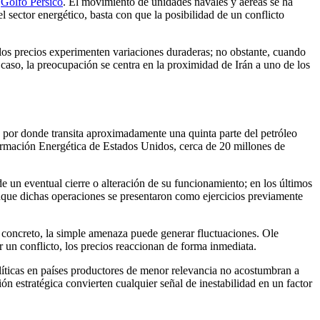
l
Golfo Pérsico
. El movimiento de unidades navales y aéreas se ha
 sector energético, basta con que la posibilidad de un conflicto
e los precios experimenten variaciones duraderas; no obstante, cuando
 caso, la preocupación se centra en la proximidad de Irán a uno de los
 por donde transita aproximadamente una quinta parte del petróleo
formación Energética de Estados Unidos, cerca de 20 millones de
 un eventual cierre o alteración de su funcionamiento; en los últimos
nque dichas operaciones se presentaron como ejercicios previamente
 concreto, la simple amenaza puede generar fluctuaciones. Ole
un conflicto, los precios reaccionan de forma inmediata.
íticas en países productores de menor relevancia no acostumbran a
n estratégica convierten cualquier señal de inestabilidad en un factor