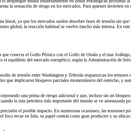
a el despliegue militar estadounidense en zonas estratégicas próximas a
ta la sensación de riesgo en los mercados. Para quienes invierten en el
rma lineal, ya que los mercados suelen absorber fases de tensión sin qu
nistro global, la reacción habitual se vuelve mucho más intensa. En este
a que conecta el Golfo Pérsico con el Golfo de Omán y el mar Arábigo,
ra el equilibrio del mercado energético; según la Administración de In
sodio de tensión entre Washington y Teherán reaparezcan los temores de
vales que implicaron bloqueos parciales momentáneos del estrecho, y au
corporando una prima de riesgo adicional y que, incluso sin un bloqueo
uando la ruta petrolera más importante del mundo se ve amenazada por 
ecisión el posible impacto. En numerosas ocasiones, las tensiones pol
l foco recae en Irán, su papel central como gran productor y su ubicació