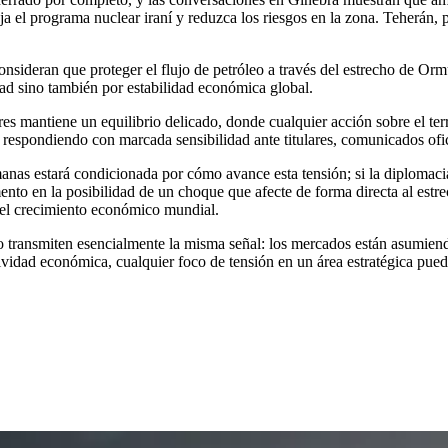
a el programa nuclear iraní y reduzca los riesgos en la zona. Teherán, po
consideran que proteger el flujo de petróleo a través del estrecho de Or
dad sino también por estabilidad económica global.
res mantiene un equilibrio delicado, donde cualquier acción sobre el t
respondiendo con marcada sensibilidad ante titulares, comunicados ofic
manas estará condicionada por cómo avance esta tensión; si la diplomac
nto en la posibilidad de un choque que afecte de forma directa al estre
y el crecimiento económico mundial.
oro transmiten esencialmente la misma señal: los mercados están asumie
vidad económica, cualquier foco de tensión en un área estratégica puede 