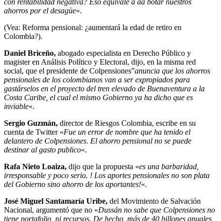
con rentabilidad negativa? Eso equivale a aa botar nuestros
ahorros por el desagüe
«.
(Vea: Reforma pensional: ¿aumentará la edad de retiro en
Colombia?).
Daniel Briceño,
abogado especialista en Derecho Público y
magister en Análisis Político y Electoral, dijo, en la misma red
social, que el presidente de Colpensiones”
anuncia que los ahorros
pensionales de los colombianos van a ser expropiados para
gastárselos en el proyecto del tren elevado de Buenaventura a la
Costa Caribe, el cual el mismo Gobierno ya ha dicho que es
inviable
«.
Sergio Guzmán,
director de Riesgos Colombia, escribe en su
cuenta de Twitter «
Fue un error de nombre que ha tenido el
delantero de Colpensiones. El ahorro pensional no se puede
destinar al gasto publico
«.
Rafa Nieto Loaiza,
dijo que la propuesta «
es una barbaridad,
irresponsable y poco serio. ! Los aportes pensionales no son plata
del Gobierno sino ahorro de los aportantes!
«.
José Miguel Santamaría Uribe,
del Movimiento de Salvación
Nacional, argumentó que no «
Dussán no sabe que Colpensiones no
tiene portafolio, ni recursos. De hecho, más de 40 billones anuales