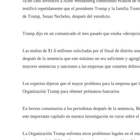
«Este caso involucró a Allen Weisselberg cometiendo evasión de im
testificó repetidamente que el presidente Trump y la familia Trum
de Trump, Susan Necheles, después del veredicto.
Trump dijo en un comunicado el mes pasado que estaba «decepcion
Las multas de $1.6 millones solicitadas por el fiscal de distrito s
después de la sentencia que este máximo no era suficiente y agre
mayores sentencias y sanciones a las empresas que cometen delito
Los expertos dijeron que el mayor problema para la empresa
que 
Organización Trump para obtener préstamos bancarios.
En breves comentarios a los periodistas después de la sentencia, B
este importante capítulo en nuestra investigación en curso sobre e
La Organización Trump enfrenta otros problemas legales en el esta