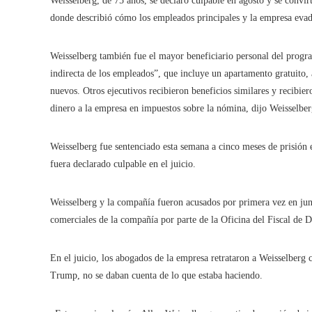
Weisselberg, de 75 años, se declaró culpable en agosto y se convirti
donde describió cómo los empleados principales y la empresa evad
Weisselberg también fue el mayor beneficiario personal del progr
indirecta de los empleados”, que incluye un apartamento gratuito, 
nuevos. Otros ejecutivos recibieron beneficios similares y recibie
dinero a la empresa en impuestos sobre la nómina, dijo Weisselber
Weisselberg fue sentenciado esta semana a cinco meses de prisión e
fuera declarado culpable en el juicio.
Weisselberg y la compañía fueron acusados ​​por primera vez en jun
comerciales de la compañía por parte de la Oficina del Fiscal de D
En el juicio, los abogados de la empresa retrataron a Weisselberg
Trump, no se daban cuenta de lo que estaba haciendo.