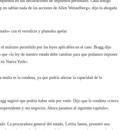
puestos en sus declaraciones de impuestos personales. Cada testigo
p no sabían nada de las acciones de Allen Weisselberg», dijo la abogada
ado» con el veredicto y planeaba apelar.
on el máximo permitido por las leyes aplicables en el caso. Bragg dijo
gó que «la ley de nuestro estado debe cambiar para que podamos imponer
s en Nueva York».
la multa
es la condena, ya que podría afectar la capacidad de la
ragg sugirió que podría haber más por venir. Dijo que la condena «cierra
l expresidente y sus negocios. Ahora pasamos al siguiente capítulo».
do. La procuradora general del estado, Letitia James, presentó una