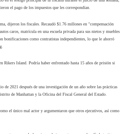
ó en el testigo principal de la fiscalía durante el juicio de una semana,
ieron el pago de los impuestos que les correspondían.
ama, dijeron los fiscales. Recaudó $1.76 millones en “compensación
autos caros, matrícula en una escuela privada para sus nietos y muebles
ron bonificaciones como contratistas independientes, lo que le ahorró
g.
n Rikers Island. Podría haber enfrentado hasta 15 años de prisión si
io de 2021 después de una investigación de un año sobre las prácticas
istrito de Manhattan y la Oficina del Fiscal General del Estado.
 como el único mal actor y argumentaron que otros ejecutivos, así como