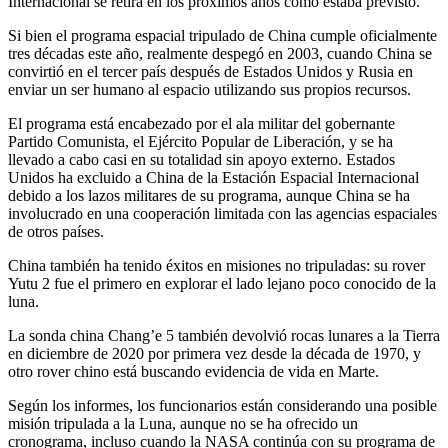
Internacional se retira en los próximos años como estaba previsto.
Si bien el programa espacial tripulado de China cumple oficialmente
tres décadas este año, realmente despegó en 2003, cuando China se
convirtió en el tercer país después de Estados Unidos y Rusia en
enviar un ser humano al espacio utilizando sus propios recursos.
El programa está encabezado por el ala militar del gobernante
Partido Comunista, el Ejército Popular de Liberación, y se ha
llevado a cabo casi en su totalidad sin apoyo externo. Estados
Unidos ha excluido a China de la Estación Espacial Internacional
debido a los lazos militares de su programa, aunque China se ha
involucrado en una cooperación limitada con las agencias espaciales
de otros países.
China también ha tenido éxitos en misiones no tripuladas: su rover
Yutu 2 fue el primero en explorar el lado lejano poco conocido de la
luna.
La sonda china Chang’e 5 también devolvió rocas lunares a la Tierra
en diciembre de 2020 por primera vez desde la década de 1970, y
otro rover chino está buscando evidencia de vida en Marte.
Según los informes, los funcionarios están considerando una posible
misión tripulada a la Luna, aunque no se ha ofrecido un
cronograma, incluso cuando la NASA continúa con su programa de