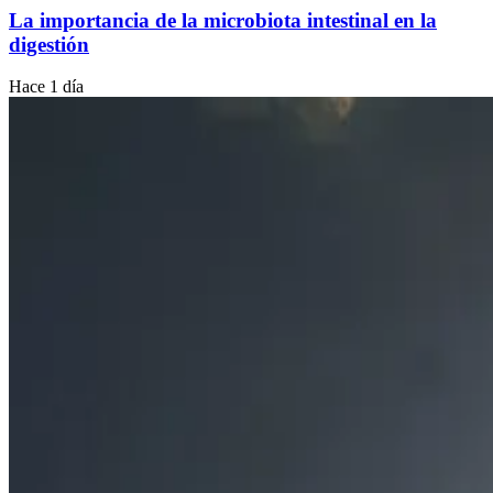
La importancia de la microbiota intestinal en la
digestión
Hace 1 día