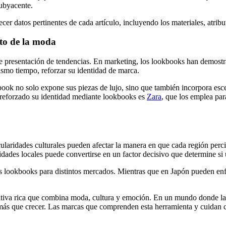
subyacente.
cer datos pertinentes de cada artículo, incluyendo los materiales, atrib
ito de la moda
ple presentación de tendencias. En marketing, los lookbooks han demos
ismo tiempo, reforzar su identidad de marca.
ook no solo expone sus piezas de lujo, sino que también incorpora esce
a reforzado su identidad mediante lookbooks es
Zara
, que los emplea par
cularidades culturales pueden afectar la manera en que cada región perc
bilidades locales puede convertirse en un factor decisivo que determine s
ookbooks para distintos mercados. Mientras que en Japón pueden enfoc
tiva rica que combina moda, cultura y emoción. En un mundo donde la p
más que crecer. Las marcas que comprenden esta herramienta y cuidan ca