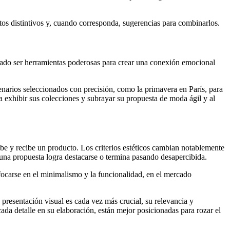
utos distintivos y, cuando corresponda, sugerencias para combinarlos.
trado ser herramientas poderosas para crear una conexión emocional
narios seleccionados con precisión, como la primavera en París, para
a exhibir sus colecciones y subrayar su propuesta de moda ágil y al
ibe y recibe un producto. Los criterios estéticos cambian notablemente
i una propuesta logra destacarse o termina pasando desapercibida.
arse en el minimalismo y la funcionalidad, en el mercado
resentación visual es cada vez más crucial, su relevancia y
da detalle en su elaboración, están mejor posicionadas para rozar el