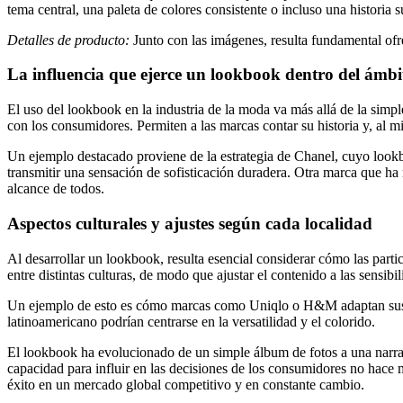
tema central, una paleta de colores consistente o incluso una historia 
Detalles de producto:
Junto con las imágenes, resulta fundamental ofre
La influencia que ejerce un lookbook dentro del ámb
El uso del lookbook en la industria de la moda va más allá de la sim
con los consumidores. Permiten a las marcas contar su historia y, al m
Un ejemplo destacado proviene de la estrategia de Chanel, cuyo lookb
transmitir una sensación de sofisticación duradera. Otra marca que h
alcance de todos.
Aspectos culturales y ajustes según cada localidad
Al desarrollar un lookbook, resulta esencial considerar cómo las parti
entre distintas culturas, de modo que ajustar el contenido a las sensi
Un ejemplo de esto es cómo marcas como Uniqlo o H&M adaptan sus l
latinoamericano podrían centrarse en la versatilidad y el colorido.
El lookbook ha evolucionado de un simple álbum de fotos a una narra
capacidad para influir en las decisiones de los consumidores no hace 
éxito en un mercado global competitivo y en constante cambio.