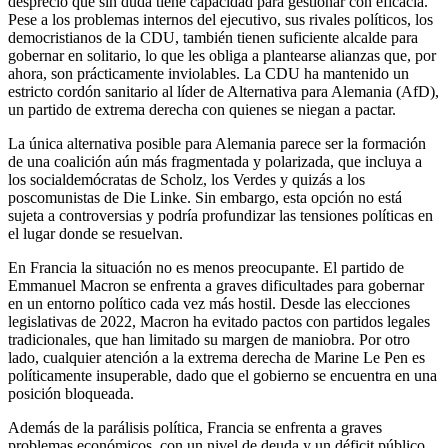
desprecio que sin duda tiene capacidad para gestionar con eficacia.
Pese a los problemas internos del ejecutivo, sus rivales políticos, los
democristianos de la CDU, también tienen suficiente alcalde para
gobernar en solitario, lo que les obliga a plantearse alianzas que, por
ahora, son prácticamente inviolables. La CDU ha mantenido un
estricto cordón sanitario al líder de Alternativa para Alemania (AfD),
un partido de extrema derecha con quienes se niegan a pactar.
La única alternativa posible para Alemania parece ser la formación
de una coalición aún más fragmentada y polarizada, que incluya a
los socialdemócratas de Scholz, los Verdes y quizás a los
poscomunistas de Die Linke. Sin embargo, esta opción no está
sujeta a controversias y podría profundizar las tensiones políticas en
el lugar donde se resuelvan.
En Francia la situación no es menos preocupante. El partido de
Emmanuel Macron se enfrenta a graves dificultades para gobernar
en un entorno político cada vez más hostil. Desde las elecciones
legislativas de 2022, Macron ha evitado pactos con partidos legales
tradicionales, que han limitado su margen de maniobra. Por otro
lado, cualquier atención a la extrema derecha de Marine Le Pen es
políticamente insuperable, dado que el gobierno se encuentra en una
posición bloqueada.
Además de la parálisis política, Francia se enfrenta a graves
problemas económicos, con un nivel de deuda y un déficit público