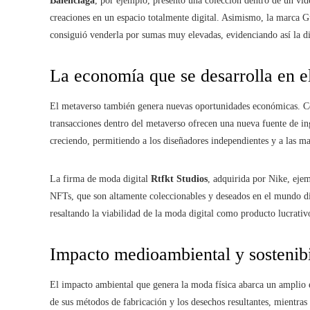
Balenciaga
, por ejemplo, presentó una colección dentro de un vid
creaciones en un espacio totalmente digital. Asimismo, la marca G
consiguió venderla por sumas muy elevadas, evidenciando así la dis
La economía que se desarrolla en e
El metaverso también genera nuevas oportunidades económicas. Con
transacciones dentro del metaverso ofrecen una nueva fuente de in
creciendo, permitiendo a los diseñadores independientes y a las mar
La firma de moda digital
Rtfkt Studios
, adquirida por Nike, ejem
NFTs, que son altamente coleccionables y deseados en el mundo dig
resaltando la viabilidad de la moda digital como producto lucrativ
Impacto medioambiental y sostenib
El impacto ambiental que genera la moda física abarca un amplio es
de sus métodos de fabricación y los desechos resultantes, mientr