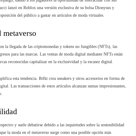
eojuego, dando a los jugadores la oportunidad de interactuar con sus
ucci lanzó en Roblox una versión exclusiva de su bolsa Dionysus y
posición del público a gastar en artículos de moda virtuales.
l metaverso
 la llegada de las criptomonedas y tokens no fungibles (NFTs), las
gresos para las marcas. Las ventas de moda digital mediante NFTs están
cas reconocidas capitalizar en la exclusividad y la escasez digital.
plifica esta tendencia. Rtfkt crea sneakers y otros accesorios en forma de
ital. Las transacciones de estos artículos alcanzan sumas impresionantes,
o.
ilidad
pectro y suele debatirse debido a las inquietudes sobre la sostenibilidad
as que la moda en el metaverso surge como una posible opción más