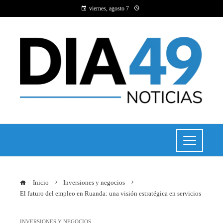
viernes, agosto 7
Inicio
Inversiones y negocios
El futuro del empleo en Ruanda: una visión estratégica en servicios
INVERSIONES Y NEGOCIOS