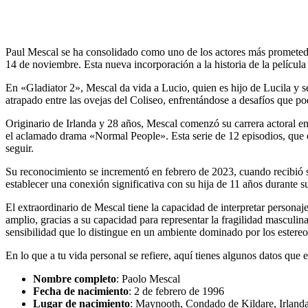
Paul Mescal se ha consolidado como uno de los actores más prometedor
14 de noviembre. Esta nueva incorporación a la historia de la película
En «Gladiator 2», Mescal da vida a Lucio, quien es hijo de Lucila y s
atrapado entre las ovejas del Coliseo, enfrentándose a desafíos que po
Originario de Irlanda y 28 años, Mescal comenzó su carrera actoral e
el aclamado drama «Normal People». Esta serie de 12 episodios, que e
seguir.
Su reconocimiento se incrementó en febrero de 2023, cuando recibió 
establecer una conexión significativa con su hija de 11 años durante s
El extraordinario de Mescal tiene la capacidad de interpretar person
amplio, gracias a su capacidad para representar la fragilidad masculi
sensibilidad que lo distingue en un ambiente dominado por los estereo
En lo que a tu vida personal se refiere, aquí tienes algunos datos que e
Nombre completo
: Paolo Mescal
Fecha de nacimiento
: 2 de febrero de 1996
Lugar de nacimiento
: Maynooth, Condado de Kildare, Irland