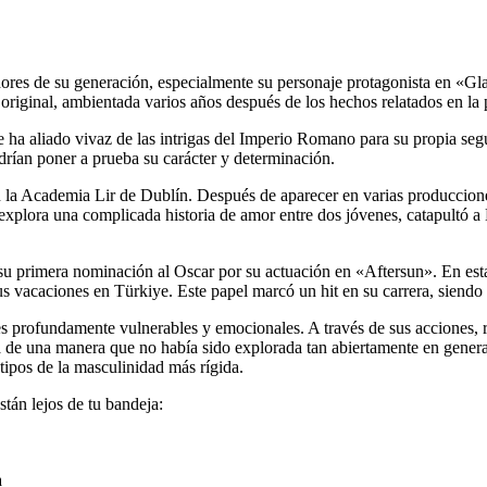
es de su generación, especialmente su personaje protagonista en «Glad
 original, ambientada varios años después de los hechos relatados en la 
e ha aliado vivaz de las intrigas del Imperio Romano para su propia se
drían poner a prueba su carácter y determinación.
n la Academia Lir de Dublín. Después de aparecer en varias produccione
xplora una complicada historia de amor entre dos jóvenes, catapultó a 
su primera nominación al Oscar por su actuación en «Aftersun». En esta
us vacaciones en Türkiye. Este papel marcó un hit en su carrera, siendo 
ajes profundamente vulnerables y emocionales. A través de sus acciones,
na de una manera que no había sido explorada tan abiertamente en genera
tipos de la masculinidad más rígida.
stán lejos de tu bandeja:
a