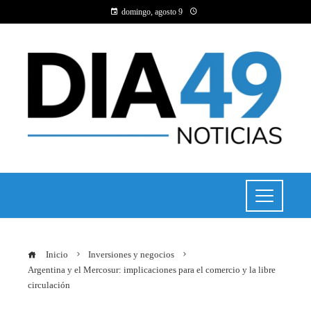
domingo, agosto 9
Inicio
Inversiones y negocios
Argentina y el Mercosur: implicaciones para el comercio y la libre
circulación