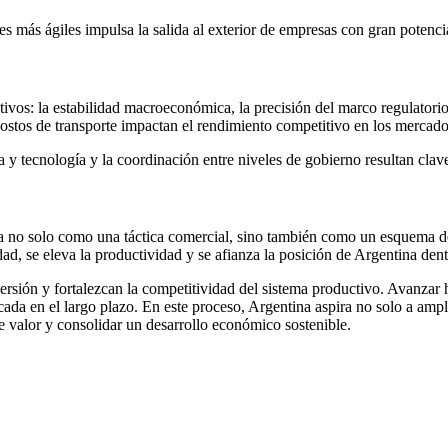
s más ágiles impulsa la salida al exterior de empresas con gran potenci
ativos: la estabilidad macroeconómica, la precisión del marco regulatori
 costos de transporte impactan el rendimiento competitivo en los mercado
a y tecnología y la coordinación entre niveles de gobierno resultan clave
ta no solo como una táctica comercial, sino también como un esquema d
dad, se eleva la productividad y se afianza la posición de Argentina de
versión y fortalezcan la competitividad del sistema productivo. Avanzar 
ada en el largo plazo. En este proceso, Argentina aspira no solo a ampli
e valor y consolidar un desarrollo económico sostenible.