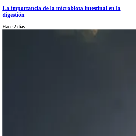
La importancia de la microbiota intestinal en la
digestión
Hace 2 días