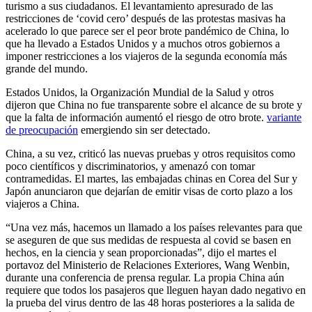
turismo a sus ciudadanos.
El levantamiento apresurado de las
restricciones de ‘covid cero’ después de las protestas masivas ha
acelerado lo que parece ser el peor brote pandémico de China, lo
que ha llevado a Estados Unidos y a muchos otros gobiernos a
imponer restricciones a los viajeros de la segunda economía más
grande del mundo.
Estados Unidos, la Organización Mundial de la Salud y otros
dijeron que China no fue transparente sobre el alcance de su brote y
que la falta de información aumentó el riesgo de otro brote.
variante
de preocupación
emergiendo sin ser detectado.
China, a su vez, criticó las nuevas pruebas y otros requisitos como
poco científicos y discriminatorios, y amenazó con tomar
contramedidas. El martes, las embajadas chinas en Corea del Sur y
Japón anunciaron que dejarían de emitir visas de corto plazo a los
viajeros a China.
“Una vez más, hacemos un llamado a los países relevantes para que
se aseguren de que sus medidas de respuesta al covid se basen en
hechos, en la ciencia y sean proporcionadas”, dijo el martes el
portavoz del Ministerio de Relaciones Exteriores, Wang Wenbin,
durante una conferencia de prensa regular. La propia China aún
requiere que todos los pasajeros que lleguen hayan dado negativo en
la prueba del virus dentro de las 48 horas posteriores a la salida de